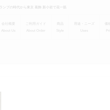
）ランプの時代から東京 葛飾 新小岩で花一筋
会社概要
ご利用ガイド
商品
用途・ニーズ
価
About Us
About Order
Style
Uses
Pr