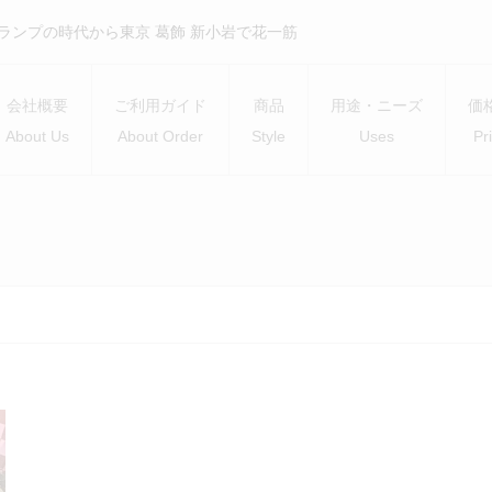
）ランプの時代から東京 葛飾 新小岩で花一筋
会社概要
ご利用ガイド
商品
用途・ニーズ
価
About Us
About Order
Style
Uses
Pr