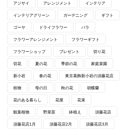
アジサイ
アレンジメント
インテリア
インテリアグリーン
ガーデニング
ギフト
ゴーヤ
ドライフラワー
バラ
フラワーアレンジメント
フラワーギフト
フラワーショップ
プレゼント
切り花
切花
夏の花
季節の花
家庭菜園
新小岩
春の花
東京葛飾新小岩の須藤花店
枝物
母の日
秋の花
胡蝶蘭
花のある暮らし
花屋
花束
観葉植物
野菜苗
鉢植え
須藤花店
須藤花店1月
須藤花店2月
須藤花店3月