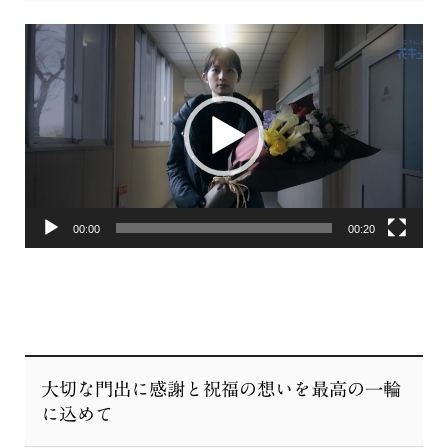
贈り物を
動
画
プ
レ
ー
ヤ
ー
00:00
00:20
大切な門出に感謝と祝福の想いを最高の一輪