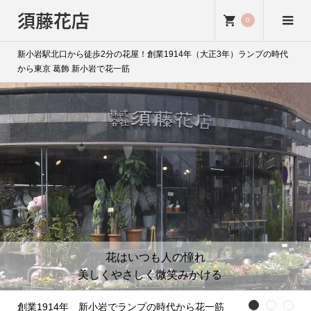
須藤花店
0
新小岩駅北口から徒歩2分の花屋！創業1914年（大正3年）ランプの時代
から東京 葛飾 新小岩で花一筋