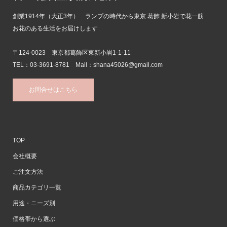
株式会社須藤花店
創業1914年（大正3年） ランプの時代から東京 葛飾 新小岩で花一筋
お花のある生活をお届けします
〒124-0023 東京都葛飾区東新小岩1-1-11
TEL：03-3691-8781 Mail：shana45026@gmail.com
お問合せはこちら
TOP
会社概要
ご注文方法
商品カテゴリ一覧
用途・ニーズ別