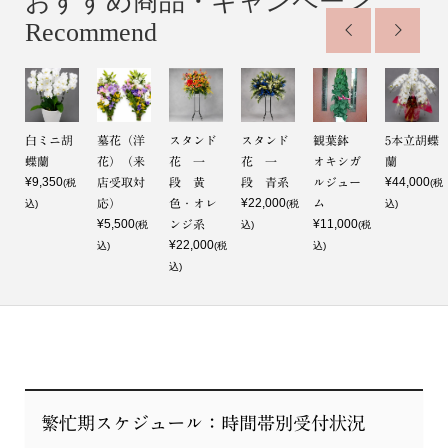
おすすめ商品・キャンペーン
Recommend


鉢
白ミニ胡
墓花（洋
スタンド
スタンド
観葉鉢
5本立胡蝶
ヤ
蝶蘭
花）（来
花 一
花 一
オキシガ
蘭
¥9,350
¥44,000
店受取対
段 黄
段 青系
ルジュー
(税
(税
¥22,000
応）
色・オレ
ム
(税
込)
(税
込)
¥5,500
¥11,000
ンジ系
(税
込)
(税
¥22,000
込)
(税
込)
込)