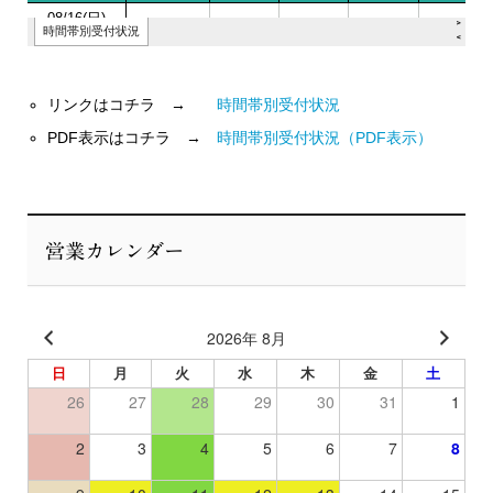
リンクはコチラ →
時間帯別受付状況
PDF表示はコチラ →
時間帯別受付状況（PDF表示）
営業カレンダー
2026年 8月
日
月
火
水
木
金
土
26
27
28
29
30
31
1
2
3
4
5
6
7
8