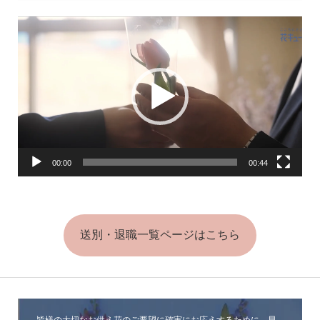
に込めて
動
画
プ
レ
ー
ヤ
ー
00:00
00:44
送別・退職一覧ページはこちら