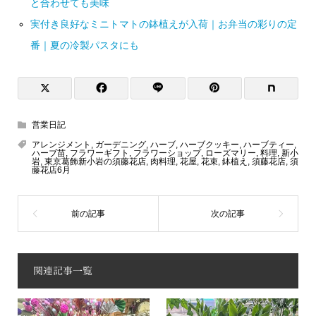
と合わせても美味
実付き良好なミニトマトの鉢植えが入荷｜お弁当の彩りの定
番｜夏の冷製パスタにも
営業日記
アレンジメント
,
ガーデニング
,
ハーブ
,
ハーブクッキー
,
ハーブティー
,
ハーブ苗
,
フラワーギフト
,
フラワーショップ
,
ローズマリー
,
料理
,
新小
岩
,
東京葛飾新小岩の須藤花店
,
肉料理
,
花屋
,
花束
,
鉢植え
,
須藤花店
,
須
藤花店6月
関連記事一覧