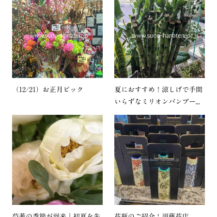
（12/21）お正月ピック
夏におすすめ！涼しげで手間
いらずなミリオンバンブー...
芍薬の季節が到来｜初夏を先
花瓶のご紹介 | 須藤花店