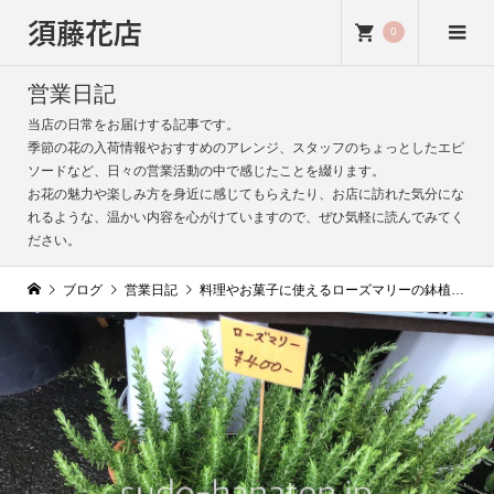
須藤花店
0
営業日記
当店の日常をお届けする記事です。
季節の花の入荷情報やおすすめのアレンジ、スタッフのちょっとしたエピ
ソードなど、日々の営業活動の中で感じたことを綴ります。
お花の魅力や楽しみ方を身近に感じてもらえたり、お店に訪れた気分にな
れるような、温かい内容を心がけていますので、ぜひ気軽に読んでみてく
ださい。
ブログ
営業日記
料理やお菓子に使えるローズマリーの鉢植え｜乾燥気味の状態が好み｜風通しの良い場所に置いて