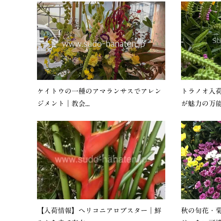
ケイトウの一種のアマランサスでアレン
トラノオ入
ジメント｜教会...
が魅力の万能花
【入荷情報】ヘリコニアロブスター｜鮮
秋の旬花・