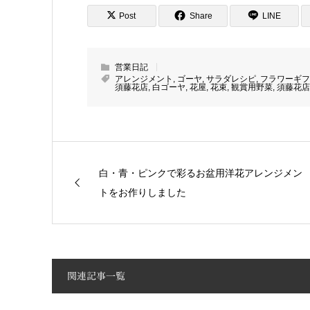
Post
Share
LINE
営業日記
アレンジメント
,
ゴーヤ
,
サラダレシピ
,
フラワーギフ
須藤花店
,
白ゴーヤ
,
花屋
,
花束
,
観賞用野菜
,
須藤花店
白・青・ピンクで彩るお盆用洋花アレンジメン
トをお作りしました
関連記事一覧