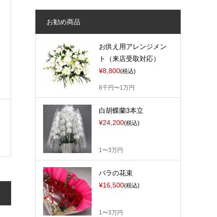
お勧め商品
お供え用アレンジメン
ト（来店受取対応）
¥8,800
(税込)
8千円〜1万円
白胡蝶蘭3本立
¥24,200
(税込)
1〜3万円
バラの花束
¥16,500
(税込)
1〜3万円