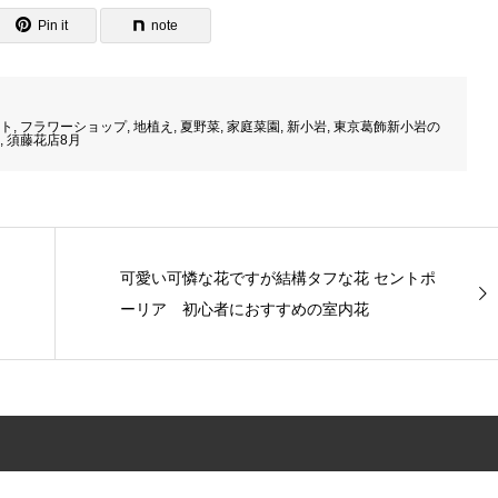
Pin it
note
ト
,
フラワーショップ
,
地植え
,
夏野菜
,
家庭菜園
,
新小岩
,
東京葛飾新小岩の
,
須藤花店8月
可愛い可憐な花ですが結構タフな花 セントポ
ーリア 初心者におすすめの室内花