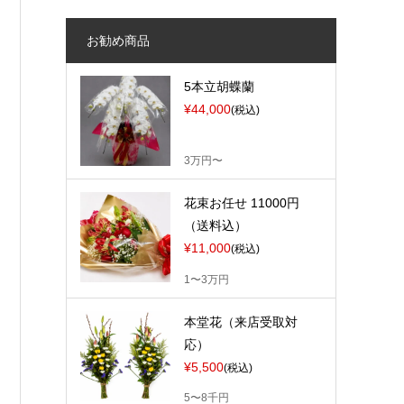
お勧め商品
5本立胡蝶蘭
¥44,000
(税込)
3万円〜
花束お任せ 11000円
（送料込）
¥11,000
(税込)
1〜3万円
本堂花（来店受取対
応）
¥5,500
(税込)
5〜8千円