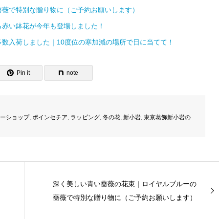
薔薇で特別な贈り物に（ご予約お願いします）
る赤い鉢花が今年も登場しました！
数入荷しました｜10度位の寒加減の場所で日に当てて！
Pin it
note
ーショップ
,
ポインセチア
,
ラッピング
,
冬の花
,
新小岩
,
東京葛飾新小岩の
深く美しい青い薔薇の花束｜ロイヤルブルーの
薔薇で特別な贈り物に（ご予約お願いします）