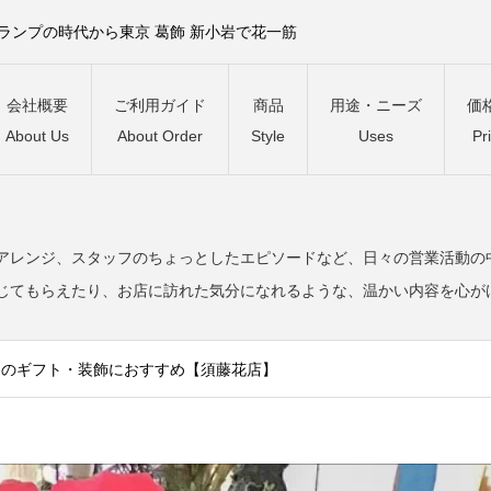
）ランプの時代から東京 葛飾 新小岩で花一筋
会社概要
ご利用ガイド
商品
用途・ニーズ
価
About Us
About Order
Style
Uses
Pr
。
アレンジ、スタッフのちょっとしたエピソードなど、日々の営業活動の
じてもらえたり、お店に訪れた気分になれるような、温かい内容を心が
冬のギフト・装飾におすすめ【須藤花店】