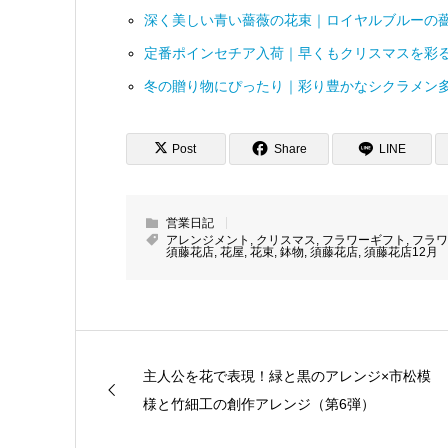
深く美しい青い薔薇の花束｜ロイヤルブルーの
定番ポインセチア入荷｜早くもクリスマスを彩
冬の贈り物にぴったり｜彩り豊かなシクラメン多
Post
Share
LINE
営業日記
アレンジメント
,
クリスマス
,
フラワーギフト
,
フラワ
須藤花店
,
花屋
,
花束
,
鉢物
,
須藤花店
,
須藤花店12月
主人公を花で表現！緑と黒のアレンジ×市松模
様と竹細工の創作アレンジ（第6弾）