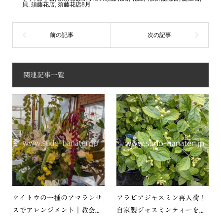
貝
,
須藤花店
,
須藤花店8月
関連記事一覧
ケイトウの一種のアマランサ
アラビアジャスミン再入荷！
スでアレンジメント｜教会...
自家製ジャスミンティーを...