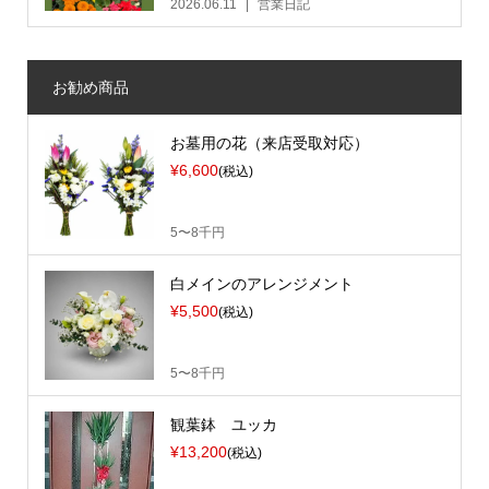
2026.06.11
営業日記
お勧め商品
お墓用の花（来店受取対応）
¥6,600
(税込)
5〜8千円
白メインのアレンジメント
¥5,500
(税込)
5〜8千円
観葉鉢 ユッカ
¥13,200
(税込)