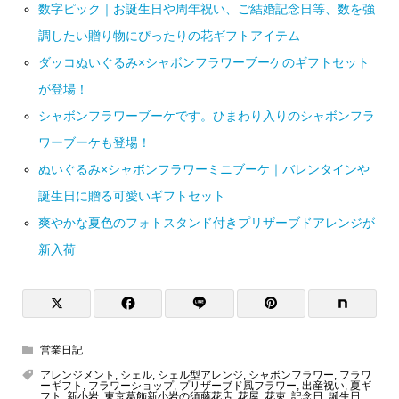
数字ピック｜お誕生日や周年祝い、ご結婚記念日等、数を強
調したい贈り物にぴったりの花ギフトアイテム
ダッコぬいぐるみ×シャボンフラワーブーケのギフトセット
が登場！
シャボンフラワーブーケです。ひまわり入りのシャボンフラ
ワーブーケも登場！
ぬいぐるみ×シャボンフラワーミニブーケ｜バレンタインや
誕生日に贈る可愛いギフトセット
爽やかな夏色のフォトスタンド付きプリザーブドアレンジが
新入荷
営業日記
アレンジメント
,
シェル
,
シェル型アレンジ
,
シャボンフラワー
,
フラワ
ーギフト
,
フラワーショップ
,
プリザーブド風フラワー
,
出産祝い
,
夏ギ
フト
,
新小岩
,
東京葛飾新小岩の須藤花店
,
花屋
,
花束
,
記念日
,
誕生日
,