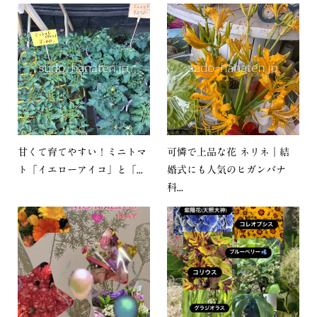
甘くて育てやすい！ミニトマ
可憐で上品な花 ネリネ｜結
ト「イエローアイコ」と「...
婚式にも人気のヒガンバナ
科...