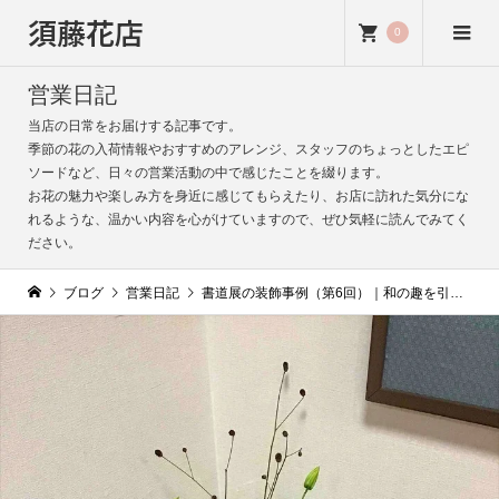
須藤花店
0
営業日記
当店の日常をお届けする記事です。
季節の花の入荷情報やおすすめのアレンジ、スタッフのちょっとしたエピ
ソードなど、日々の営業活動の中で感じたことを綴ります。
お花の魅力や楽しみ方を身近に感じてもらえたり、お店に訪れた気分にな
れるような、温かい内容を心がけていますので、ぜひ気軽に読んでみてく
ださい。
ブログ
営業日記
書道展の装飾事例（第6回）｜和の趣を引き立てるフラワーデザイン