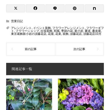
営業日記
アレンジメント
,
イベント装飾
,
フラワーアレンジメント
,
フラワーギフ
ト
,
フラワーショップ
,
出張装飾
,
和風
,
季節の花
,
新小岩
,
書道
,
書道展
,
東京葛飾新小岩の須藤花店
,
花屋
,
花束
,
装飾
,
須藤花店
,
須藤花店10月
関連記事一覧