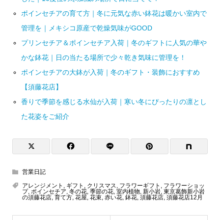
ポインセチアの育て方｜冬に元気な赤い鉢花は暖かい室内で
管理を｜メキシコ原産で乾燥気味がGOOD
プリンセチア＆ポインセチア入荷｜冬のギフトに人気の華や
かな鉢花｜日の当たる場所で少々乾き気味に管理を！
ポインセチアの大鉢が入荷｜冬のギフト・装飾におすすめ
【須藤花店】
香りで季節を感じる水仙が入荷｜寒い冬にぴったりの凛とし
た花姿をご紹介
営業日記
アレンジメント
,
ギフト
,
クリスマス
,
フラワーギフト
,
フラワーショッ
プ
,
ポインセチア
,
冬の花
,
季節の花
,
室内植物
,
新小岩
,
東京葛飾新小岩
の須藤花店
,
育て方
,
花屋
,
花束
,
赤い花
,
鉢花
,
須藤花店
,
須藤花店12月