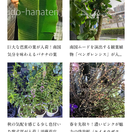
巨大な芭蕉の葉が入荷！南国
南国ムードを演出する観葉植
気分を味わえるバナナの葉
物「ベンガレンシス」が入...
秋の気配を感じる少し色付い
春を先取り！濃いピンクが魅
た紫式部が入荷｜須藤花店...
力の啓翁桜（ケイオウザク...