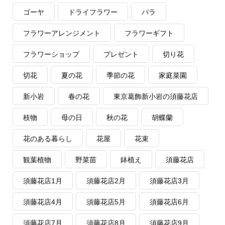
ゴーヤ
ドライフラワー
バラ
フラワーアレンジメント
フラワーギフト
フラワーショップ
プレゼント
切り花
切花
夏の花
季節の花
家庭菜園
新小岩
春の花
東京葛飾新小岩の須藤花店
枝物
母の日
秋の花
胡蝶蘭
花のある暮らし
花屋
花束
観葉植物
野菜苗
鉢植え
須藤花店
須藤花店1月
須藤花店2月
須藤花店3月
須藤花店4月
須藤花店5月
須藤花店6月
須藤花店7月
須藤花店8月
須藤花店9月