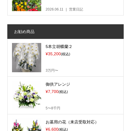
2026.06.11
営業日記
お勧め商品
5本立胡蝶蘭２
¥35,200
(税込)
3万円〜
御供アレンジ
¥7,700
(税込)
5〜8千円
お墓用の花（来店受取対応）
¥6,600
(税込)