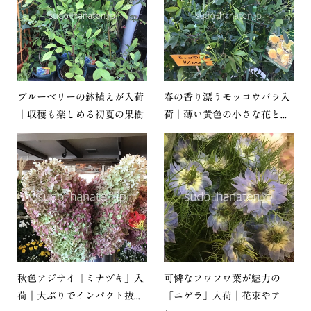
ブルーベリーの鉢植えが入荷
春の香り漂うモッコウバラ入
｜収穫も楽しめる初夏の果樹
荷｜薄い黄色の小さな花と...
秋色アジサイ「ミナヅキ」入
可憐なフワフワ葉が魅力の
荷｜大ぶりでインパクト抜...
「ニゲラ」入荷｜花束やア