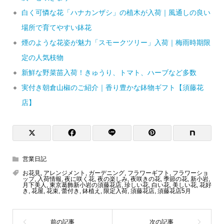
白く可憐な花「ハナカンザシ」の植木が入荷｜風通しの良い
場所で育てやすい鉢花
煙のような花姿が魅力「スモークツリー」入荷｜梅雨時期限
定の人気枝物
新鮮な野菜苗入荷！きゅうり、トマト、ハーブなど多数
実付き朝倉山椒のご紹介｜香り豊かな鉢物ギフト【須藤花
店】
営業日記
お花見
,
アレンジメント
,
ガーデニング
,
フラワーギフト
,
フラワーショ
ップ
,
入荷情報
,
夜に咲く花
,
夜の楽しみ
,
夜咲きの花
,
季節の花
,
新小岩
,
月下美人
,
東京葛飾新小岩の須藤花店
,
珍しい花
,
白い花
,
美しい花
,
花好
き
,
花屋
,
花束
,
蕾付き
,
鉢植え
,
限定入荷
,
須藤花店
,
須藤花店5月