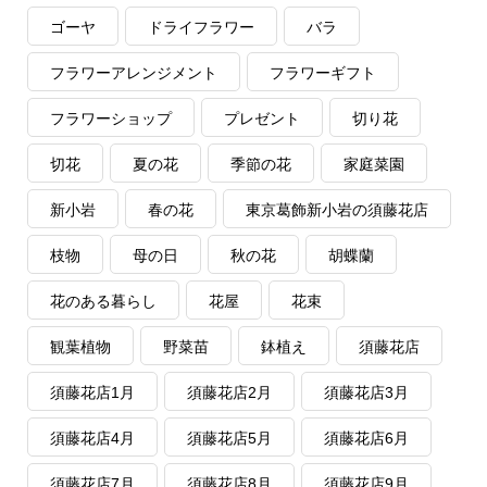
ゴーヤ
ドライフラワー
バラ
フラワーアレンジメント
フラワーギフト
フラワーショップ
プレゼント
切り花
切花
夏の花
季節の花
家庭菜園
新小岩
春の花
東京葛飾新小岩の須藤花店
枝物
母の日
秋の花
胡蝶蘭
花のある暮らし
花屋
花束
観葉植物
野菜苗
鉢植え
須藤花店
須藤花店1月
須藤花店2月
須藤花店3月
須藤花店4月
須藤花店5月
須藤花店6月
須藤花店7月
須藤花店8月
須藤花店9月