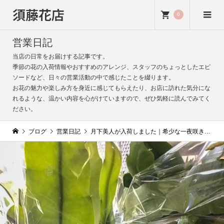
須藤花店
0
営業日記
当店の日常をお届けする記事です。
季節の花の入荷情報やおすすめのアレンジ、スタッフのちょっとしたエピ
ソードなど、日々の営業活動の中で感じたことを綴ります。
お花の魅力や楽しみ方を身近に感じてもらえたり、お店に訪れた気分にな
れるような、温かい内容を心がけていますので、ぜひ気軽に読んでみてく
ださい。
ブログ
営業日記
月下美人が入荷しました｜希少な一夜咲きの花【須藤花店】