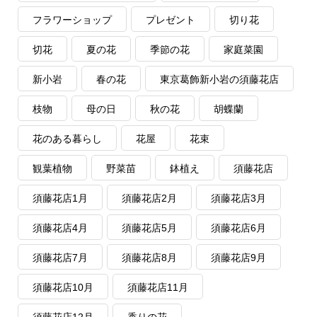
フラワーショップ
プレゼント
切り花
切花
夏の花
季節の花
家庭菜園
新小岩
春の花
東京葛飾新小岩の須藤花店
枝物
母の日
秋の花
胡蝶蘭
花のある暮らし
花屋
花束
観葉植物
野菜苗
鉢植え
須藤花店
須藤花店1月
須藤花店2月
須藤花店3月
須藤花店4月
須藤花店5月
須藤花店6月
須藤花店7月
須藤花店8月
須藤花店9月
須藤花店10月
須藤花店11月
須藤花店12月
香りの花