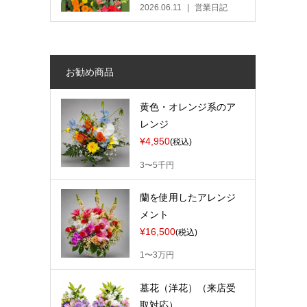
2026.06.11
営業日記
お勧め商品
黄色・オレンジ系のア
レンジ
¥4,950
(税込)
3〜5千円
蘭を使用したアレンジ
メント
¥16,500
(税込)
1〜3万円
墓花（洋花）（来店受
取対応）