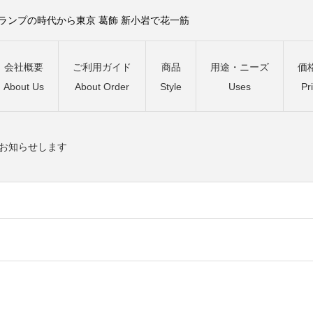
）ランプの時代から東京 葛飾 新小岩で花一筋
会社概要
ご利用ガイド
商品
用途・ニーズ
価
About Us
About Order
Style
Uses
Pr
お知らせします