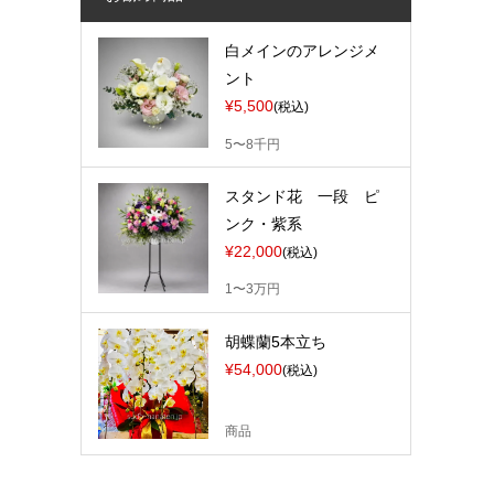
白メインのアレンジメ
ント
¥5,500
(税込)
5〜8千円
スタンド花 一段 ピ
ンク・紫系
¥22,000
(税込)
1〜3万円
胡蝶蘭5本立ち
¥54,000
(税込)
商品