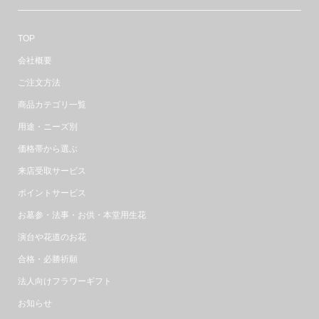
TOP
会社概要
ご注文方法
商品カテゴリ一覧
用途・ニーズ別
価格帯から選ぶ
来店受取サービス
ポイントサービス
お墓参・法事・お供・本堂用生花
演台や花道のお花
合格・必勝祈願
法人向けフラワーギフト
お知らせ