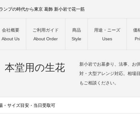
）ランプの時代から東京 葛飾 新小岩で花一筋
会社概要
ご利用ガイド
商品
用途・ニーズ
価
About Us
About Order
Style
Uses
Pr
新小岩でお墓参り、法事、お
、本堂用の生花
対・大型アレンジ対応。相場
もご相談ください。
場・サイズ目安・当日受取可