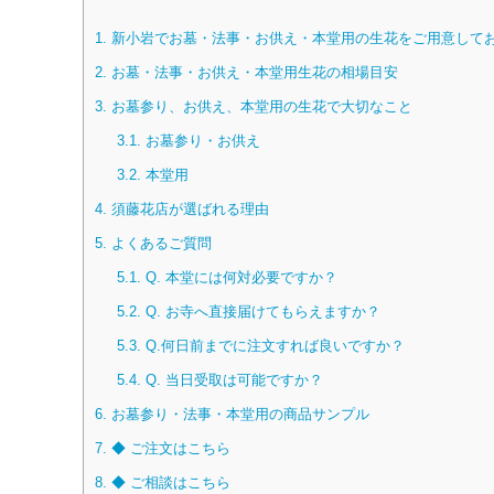
1.
新小岩でお墓・法事・お供え・本堂用の生花をご用意して
2.
お墓・法事・お供え・本堂用生花の相場目安
3.
お墓参り、お供え、本堂用の生花で大切なこと
3.1.
お墓参り・お供え
3.2.
本堂用
4.
須藤花店が選ばれる理由
5.
よくあるご質問
5.1.
Q. 本堂には何対必要ですか？
5.2.
Q. お寺へ直接届けてもらえますか？
5.3.
Q.何日前までに注文すれば良いですか？
5.4.
Q. 当日受取は可能ですか？
6.
お墓参り・法事・本堂用の商品サンプル
7.
◆ ご注文はこちら
8.
◆ ご相談はこちら