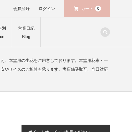
会員登録
ログイン
カート
0
格別
営業日記
ice
Blog
供え、本堂用の生花をご用意しております。本堂用花束・一
目安やサイズのご相談も承ります。実店舗受取可、当日対応
ポイントサービスご利用ください