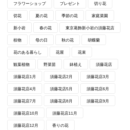
フラワーショップ
プレゼント
切り花
切花
夏の花
季節の花
家庭菜園
新小岩
春の花
東京葛飾新小岩の須藤花店
枝物
母の日
秋の花
胡蝶蘭
花のある暮らし
花屋
花束
観葉植物
野菜苗
鉢植え
須藤花店
須藤花店1月
須藤花店2月
須藤花店3月
須藤花店4月
須藤花店5月
須藤花店6月
須藤花店7月
須藤花店8月
須藤花店9月
須藤花店10月
須藤花店11月
須藤花店12月
香りの花