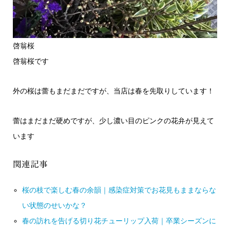
啓翁桜
啓翁桜です
外の桜は蕾もまだまだですが、当店は春を先取りしています！
蕾はまだまだ硬めですが、少し濃い目のピンクの花弁が見えて
います
関連記事
桜の枝で楽しむ春の余韻｜感染症対策でお花見もままならな
い状態のせいかな？
春の訪れを告げる切り花チューリップ入荷｜卒業シーズンに