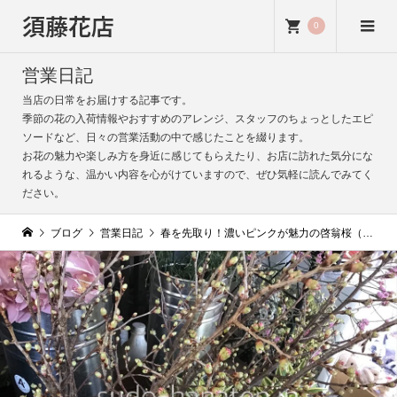
須藤花店
0
営業日記
当店の日常をお届けする記事です。
季節の花の入荷情報やおすすめのアレンジ、スタッフのちょっとしたエピ
ソードなど、日々の営業活動の中で感じたことを綴ります。
お花の魅力や楽しみ方を身近に感じてもらえたり、お店に訪れた気分にな
れるような、温かい内容を心がけていますので、ぜひ気軽に読んでみてく
ださい。
ブログ
営業日記
春を先取り！濃いピンクが魅力の啓翁桜（ケイオウザクラ）入荷しました｜蕾はまだ硬め