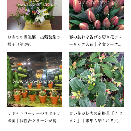
お寺での書道展｜出張装飾の
春の訪れを告げる切り花チュ
様子（第2弾）
ーリップ入荷｜卒業シーズ...
サボテンコーナーのサボ子サ
青い花が魅力の宿根草「ノボ
ボ美｜個性派グリーンが勢...
タン」｜来年も楽しめる丈...