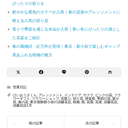
ぴったりの彩りを
鮮やかな黄色のカラーが入荷｜春の花束やアレンジメントに
映える人気の切り花
香りで季節を感じる水仙が入荷｜寒い冬にぴったりの凛とし
た花姿をご紹介
春の風物詩・紅万作が見頃！東京・新小岩で楽しむギャップ
美あふれる枝物の魅力
営業日記
けいおうざくら
,
アレンジメント
,
インテリア
,
サクラ
,
ピンクの花
,
フラ
ワーギフト
,
フラワーショップ
,
先取り
,
切り花
,
啓翁桜
,
季節の花
,
新小
岩
,
春の花
,
東京葛飾新小岩の須藤花店
,
枝物
,
桜
,
花屋
,
花束
,
須藤花店
,
須藤花店1月