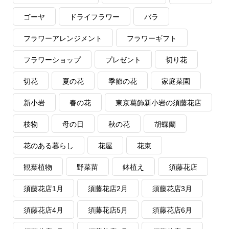
ゴーヤ
ドライフラワー
バラ
フラワーアレンジメント
フラワーギフト
フラワーショップ
プレゼント
切り花
切花
夏の花
季節の花
家庭菜園
新小岩
春の花
東京葛飾新小岩の須藤花店
枝物
母の日
秋の花
胡蝶蘭
花のある暮らし
花屋
花束
観葉植物
野菜苗
鉢植え
須藤花店
須藤花店1月
須藤花店2月
須藤花店3月
須藤花店4月
須藤花店5月
須藤花店6月