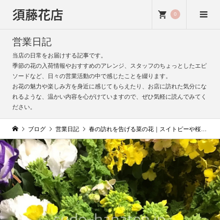
須藤花店
0
営業日記
当店の日常をお届けする記事です。
季節の花の入荷情報やおすすめのアレンジ、スタッフのちょっとしたエピ
ソードなど、日々の営業活動の中で感じたことを綴ります。
お花の魅力や楽しみ方を身近に感じてもらえたり、お店に訪れた気分にな
れるような、温かい内容を心がけていますので、ぜひ気軽に読んでみてく
ださい。
ブログ
営業日記
春の訪れを告げる菜の花｜スイトピーや桜と合わせて楽しむ春の花飾り｜春が来た様な気分になります