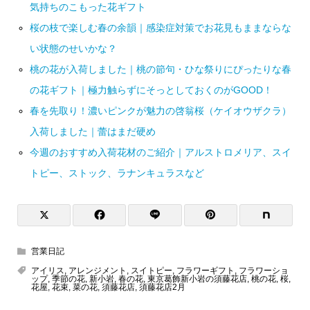
気持ちのこもった花ギフト
桜の枝で楽しむ春の余韻｜感染症対策でお花見もままならな
い状態のせいかな？
桃の花が入荷しました｜桃の節句・ひな祭りにぴったりな春
の花ギフト｜極力触らずにそっとしておくのがGOOD！
春を先取り！濃いピンクが魅力の啓翁桜（ケイオウザクラ）
入荷しました｜蕾はまだ硬め
今週のおすすめ入荷花材のご紹介｜アルストロメリア、スイ
トピー、ストック、ラナンキュラスなど
営業日記
アイリス
,
アレンジメント
,
スイトピー
,
フラワーギフト
,
フラワーショ
ップ
,
季節の花
,
新小岩
,
春の花
,
東京葛飾新小岩の須藤花店
,
桃の花
,
桜
,
花屋
,
花束
,
菜の花
,
須藤花店
,
須藤花店2月