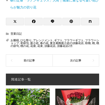
春の定番「ラナンキュラス」入荷｜幾重に重なる可愛い花び
らが魅力の切り花
営業日記
お雛様
,
ひな祭り
,
アレンジメント
,
ギフト
,
フラワーギフト
,
フラワーシ
ョップ
,
初節句
,
新小岩
,
春の花
,
東京葛飾新小岩の須藤花店
,
枝物
,
桃
,
桃
の節句
,
桃の花
,
花屋
,
花束
,
須藤花店
,
須藤花店2月
関連記事一覧