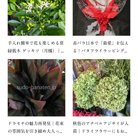
手入れ簡単で花も楽しめる常
赤バラ11本で「最愛」を伝え
緑低木 ゲッキツ（月橘）｜...
る！バタフライラッピング...
ドラセナの魅力再発見｜花束
秋色のアナベルアジサイが入
の雰囲気を引き締め大人っ...
荷｜ドライフラワーにもお...