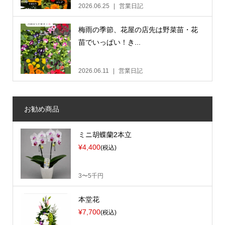
2026.06.25
営業日記
梅雨の季節、花屋の店先は野菜苗・花
苗でいっぱい！き...
2026.06.11
営業日記
お勧め商品
ミニ胡蝶蘭2本立
¥4,400
(税込)
3〜5千円
本堂花
¥7,700
(税込)