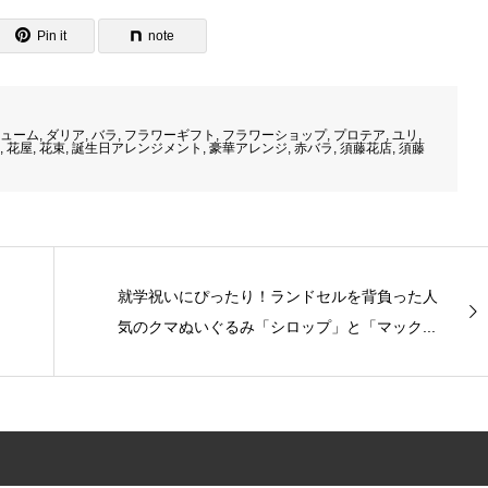
Pin it
note
ューム
,
ダリア
,
バラ
,
フラワーギフト
,
フラワーショップ
,
プロテア
,
ユリ
,
,
花屋
,
花束
,
誕生日アレンジメント
,
豪華アレンジ
,
赤バラ
,
須藤花店
,
須藤
就学祝いにぴったり！ランドセルを背負った人
気のクマぬいぐるみ「シロップ」と「マック...