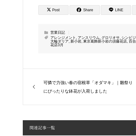
Post
Share
LINE
営業日記
アレンジメント
,
アンスリウム
,
グロリオサ
,
シンビジ
大輪ダリア
,
新小岩
,
東京葛飾新小岩の須藤花店
,
百合
花店3月
可憐で力強い春の宿根草「オダマキ」｜雛祭り
にぴったりな鉢花が入荷しました
関連記事一覧