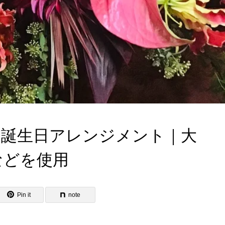
た誕生日アレンジメント｜大
などを使用
Pin it
note