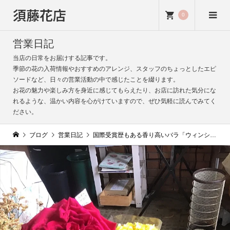
須藤花店
0
営業日記
当店の日常をお届けする記事です。
季節の花の入荷情報やおすすめのアレンジ、スタッフのちょっとしたエピ
ソードなど、日々の営業活動の中で感じたことを綴ります。
お花の魅力や楽しみ方を身近に感じてもらえたり、お店に訪れた気分にな
れるような、温かい内容を心がけていますので、ぜひ気軽に読んでみてく
ださい。
ブログ
営業日記
国際受賞歴もある香り高いバラ「ウィンショッテン」入荷｜ロゼット咲が魅力