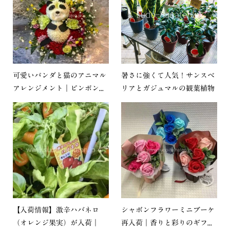
可愛いパンダと猫のアニマル
暑さに強くて人気！サンスベ
アレンジメント｜ピンポン...
リアとガジュマルの観葉植物
【入荷情報】激辛ハバネロ
シャボンフラワーミニブーケ
（オレンジ果実）が入荷｜
再入荷｜香りと彩りのギフ...