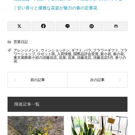
｜甘い香りと優雅な花姿が魅力の春の定番花
営業日記
アレンジメント
,
ウィンショッテン
,
ギフト
,
バラ
,
フラワーギフト
,
フラ
ワーショップ
,
ロゼット咲
,
入荷情報
,
国際品評会受賞
,
新小岩
,
春の花
,
東京葛飾新小岩の須藤花店
,
花屋
,
花束
,
須藤花店
,
須藤花店5月
,
香りの
花
関連記事一覧