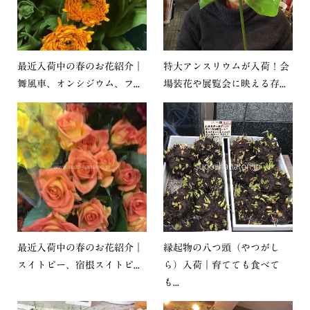
最近入荷中の春のお花紹介｜
特大アンスリウムが入荷！会
舞風車、オンシジウム、フ...
場装花や展覧会に映える存...
最近入荷中の春のお花紹介｜
縁起物の八つ頭（やつがし
スイトピー、宿根スイトピ...
ら）入荷｜育てても食べて
も...