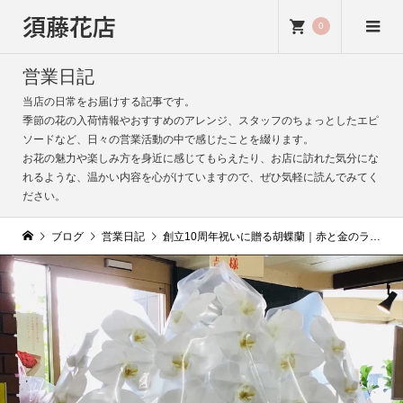
須藤花店
0
営業日記
当店の日常をお届けする記事です。
季節の花の入荷情報やおすすめのアレンジ、スタッフのちょっとしたエピ
ソードなど、日々の営業活動の中で感じたことを綴ります。
お花の魅力や楽しみ方を身近に感じてもらえたり、お店に訪れた気分にな
れるような、温かい内容を心がけていますので、ぜひ気軽に読んでみてく
ださい。
ブログ
営業日記
創立10周年祝いに贈る胡蝶蘭｜赤と金のラッピングで華やかにお届け｜須藤花店