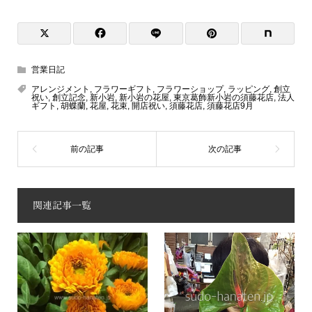
営業日記
アレンジメント
,
フラワーギフト
,
フラワーショップ
,
ラッピング
,
創立
祝い
,
創立記念
,
新小岩
,
新小岩の花屋
,
東京葛飾新小岩の須藤花店
,
法人
ギフト
,
胡蝶蘭
,
花屋
,
花束
,
開店祝い
,
須藤花店
,
須藤花店9月
関連記事一覧