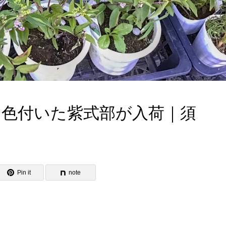
し色付いた紫式部が入荷｜須
Pin it
note