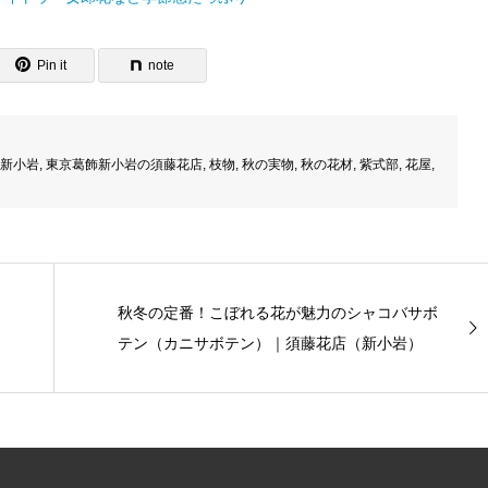
Pin it
note
新小岩
,
東京葛飾新小岩の須藤花店
,
枝物
,
秋の実物
,
秋の花材
,
紫式部
,
花屋
,
秋冬の定番！こぼれる花が魅力のシャコバサボ
テン（カニサボテン）｜須藤花店（新小岩）