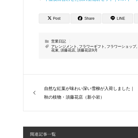
Post
Share
LINE
営業日記
アレンジメント
,
フラワーギフト
,
フラワーショップ
,
花束
,
須藤花店
,
須藤花店9月
自然な紅葉が味わい深い雪柳が入荷しました｜
秋の枝物・須藤花店（新小岩）
関連記事一覧