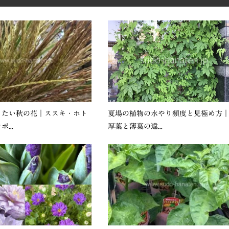
りたい秋の花｜ススキ・ホト
夏場の植物の水やり頻度と見極め方
...
厚葉と薄葉の違...