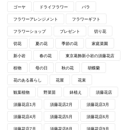
ゴーヤ
ドライフラワー
バラ
フラワーアレンジメント
フラワーギフト
フラワーショップ
プレゼント
切り花
切花
夏の花
季節の花
家庭菜園
新小岩
春の花
東京葛飾新小岩の須藤花店
枝物
母の日
秋の花
胡蝶蘭
花のある暮らし
花屋
花束
観葉植物
野菜苗
鉢植え
須藤花店
須藤花店1月
須藤花店2月
須藤花店3月
須藤花店4月
須藤花店5月
須藤花店6月
須藤花店7月
須藤花店8月
須藤花店9月