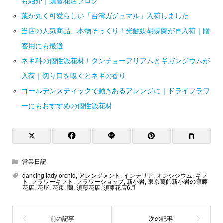
も紹介｜須藤花店ブログ
葉が丸く可愛らしい「台湾ガジュマル」入荷しました
当店の人気商品、本物そっくり！光触媒胡蝶蘭が再入荷｜贈
答用にも最適
ネギ科の個性派花材！タンチョーアリアムとギガンジウムが
入荷｜切り口を嗅ぐとネギの香り
ゴールデンスティックで動きあるアレンジに｜ドライフラワ
ーにもおすすめの個性派花材
営業日記
dancing lady orchid
,
アレンジメント
,
インテリア
,
オンシジウム
,
ギフ
ト
,
フラワーギフト
,
フラワーショップ
,
新小岩
,
東京葛飾新小岩の須藤
花店
,
花屋
,
花束
,
蘭
,
須藤花店
,
須藤花店6月