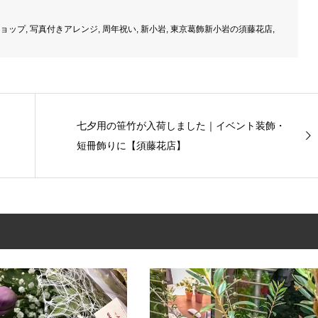
ョップ
,
写真付きアレンジ
,
周年祝い
,
新小岩
,
東京葛飾新小岩の須藤花店
,
七夕用の笹竹が入荷しました｜イベント装飾・
短冊飾りに【須藤花店】