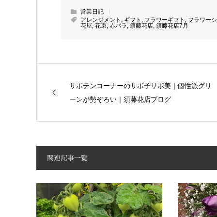
営業日記
アレンジメント
,
ギフト
,
フラワーギフト
,
フラワーシ
花屋
,
花束
,
赤バラ
,
須藤花店
,
須藤花店7月
サボテンコーナーのサボ子サボ美｜個性派グリ
ーンが勢ぞろい｜須藤花店ブログ
関連記事一覧