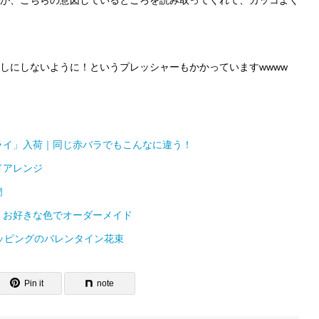
が、こちらの意図しているところを読み取ってくれて、カッコよく
しにしないように！というプレッシャーもかかっていますwwww
ライ」入荷｜同じ赤バラでもこんなに違う！
ドアレンジ
蘭
｜お好きな色でオーダーメイド
ッピングのバレンタイン花束
Pin it
note