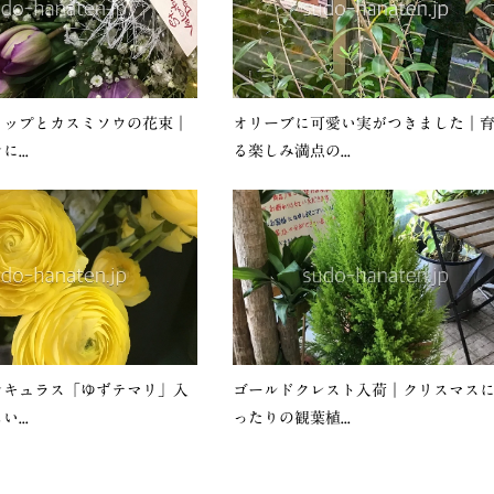
リップとカスミソウの花束｜
オリーブに可愛い実がつきました｜
...
る楽しみ満点の...
ンキュラス「ゆずテマリ」入
ゴールドクレスト入荷｜クリスマス
...
ったりの観葉植...