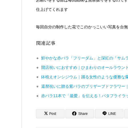
お願いをする際は毎回結構な無茶振りをするのです
仕上げてくれます
毎回自分の制作した花でこのかっこいい写真を台無
関連記事
鮮やかな赤バラ「フリーダム」と深紅の「サム
開店祝いにおすすめ｜ひまわりのオールラウン
鉢植えオンシジウム｜踊る女性のような優雅な
還暦祝いに贈る紫バラのプリザーブドフラワー
赤バラ11本で「最愛」を伝える！バタフライラ
Post
Share
LINE