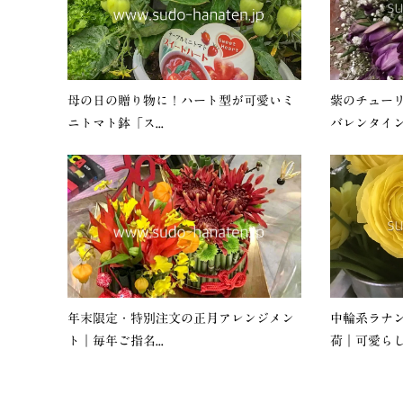
母の日の贈り物に！ハート型が可愛いミ
紫のチュー
ニトマト鉢「ス...
バレンタインに
年末限定・特別注文の正月アレンジメン
中輪系ラナ
ト｜毎年ご指名...
荷｜可愛らしい