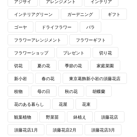
アジサイ
アレンジメント
インテリア
インテリアグリーン
ガーデニング
ギフト
ゴーヤ
ドライフラワー
バラ
フラワーアレンジメント
フラワーギフト
フラワーショップ
プレゼント
切り花
切花
夏の花
季節の花
家庭菜園
新小岩
春の花
東京葛飾新小岩の須藤花店
枝物
母の日
秋の花
胡蝶蘭
花のある暮らし
花屋
花束
観葉植物
野菜苗
鉢植え
須藤花店
須藤花店1月
須藤花店2月
須藤花店3月