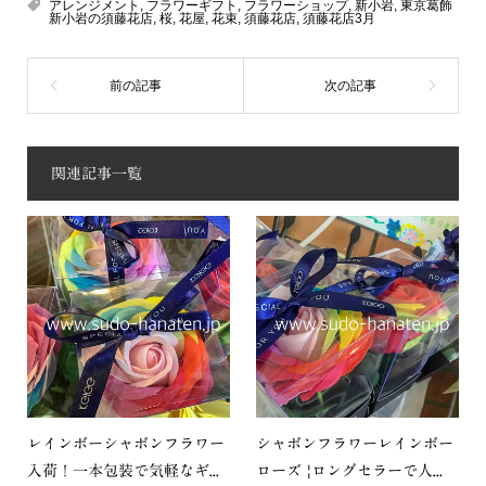
アレンジメント
,
フラワーギフト
,
フラワーショップ
,
新小岩
,
東京葛飾
新小岩の須藤花店
,
桜
,
花屋
,
花束
,
須藤花店
,
須藤花店3月
関連記事一覧
レインボーシャボンフラワー
シャボンフラワーレインボー
入荷！一本包装で気軽なギ...
ローズ |ロングセラーで人...