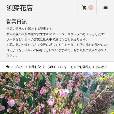
須藤花店
0
営業日記
当店の日常をお届けする記事です。
季節の花の入荷情報やおすすめのアレンジ、スタッフのちょっとしたエピ
ソードなど、日々の営業活動の中で感じたことを綴ります。
お花の魅力や楽しみ方を身近に感じてもらえたり、お店に訪れた気分にな
れるような、温かい内容を心がけていますので、ぜひ気軽に読んでみてく
ださい。
ブログ
営業日記
（3/14）桜です、お家でお花見しませんか？