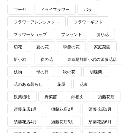
ゴーヤ
ドライフラワー
バラ
フラワーアレンジメント
フラワーギフト
フラワーショップ
プレゼント
切り花
切花
夏の花
季節の花
家庭菜園
新小岩
春の花
東京葛飾新小岩の須藤花店
枝物
母の日
秋の花
胡蝶蘭
花のある暮らし
花屋
花束
観葉植物
野菜苗
鉢植え
須藤花店
須藤花店1月
須藤花店2月
須藤花店3月
須藤花店4月
須藤花店5月
須藤花店6月