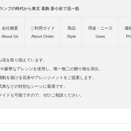
）ランプの時代から東京 葛飾 新小岩で花一筋
会社概要
ご利用ガイド
商品
用途・ニーズ
価
About Us
About Order
Style
Uses
Pr
お花を取り揃えています。
材や豪華なアレンジを使用し、唯一無二の贈り物を演出。
感動を届ける花束やアレンジメントをご提案します。
式典などの特別なシーンに最適です。
メイドも可能ですので、ぜひご相談ください。