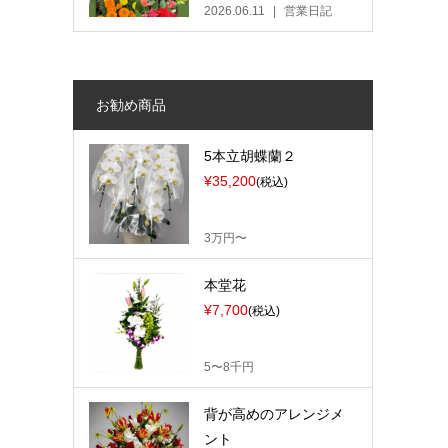
2026.06.11
営業日記
お勧め商品
5本立胡蝶蘭２
¥35,200
(税込)
3万円〜
本堂花
¥7,700
(税込)
5〜8千円
背が高めのアレンジメ
ント