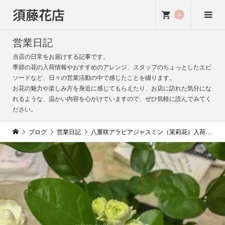
須藤花店
0
営業日記
当店の日常をお届けする記事です。
季節の花の入荷情報やおすすめのアレンジ、スタッフのちょっとしたエピ
ソードなど、日々の営業活動の中で感じたことを綴ります。
お花の魅力や楽しみ方を身近に感じてもらえたり、お店に訪れた気分にな
れるような、温かい内容を心がけていますので、ぜひ気軽に読んでみてく
ださい。
ブログ
営業日記
八重咲アラビアジャスミン（茉莉花）入荷｜香り豊かな初夏の花｜須藤花店ブログ