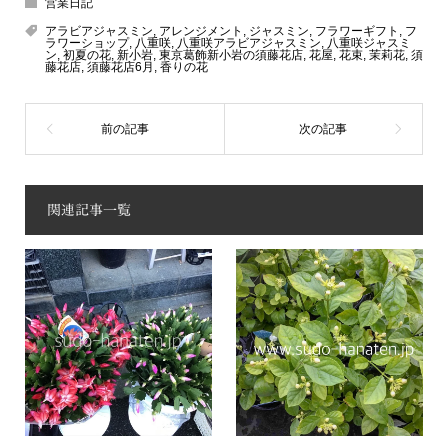
営業日記
アラビアジャスミン
,
アレンジメント
,
ジャスミン
,
フラワーギフト
,
フ
ラワーショップ
,
八重咲
,
八重咲アラビアジャスミン
,
八重咲ジャスミ
ン
,
初夏の花
,
新小岩
,
東京葛飾新小岩の須藤花店
,
花屋
,
花束
,
茉莉花
,
須
藤花店
,
須藤花店6月
,
香りの花
関連記事一覧