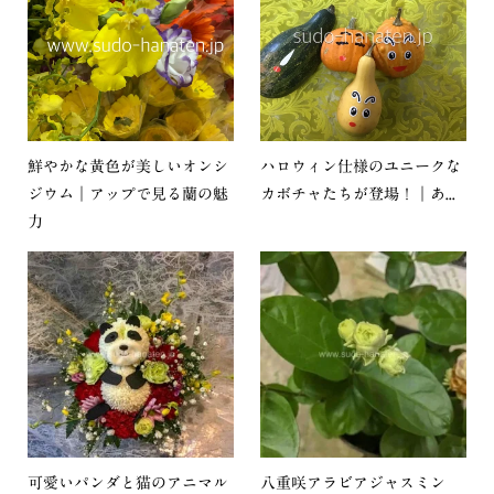
鮮やかな黄色が美しいオンシ
ハロウィン仕様のユニークな
ジウム｜アップで見る蘭の魅
カボチャたちが登場！｜あ...
力
可愛いパンダと猫のアニマル
八重咲アラビアジャスミン