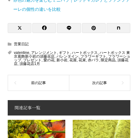
赤色の魅力を楽しむミニバラ｜レッドマカレナとファンファ
ーレの個性の違いを比較
営業日記
valentine
,
アレンジメント
,
ギフト
,
ハートボックス
,
ハートボックス 東
京葛飾新小岩の須藤花店
,
バレンタイン
,
フラワーギフト
,
フラワーショ
ップ
,
プレゼント
,
愛の花
,
新小岩
,
花屋
,
花束
,
赤バラ
,
限定商品
,
須藤花
店
,
須藤花店1月
関連記事一覧