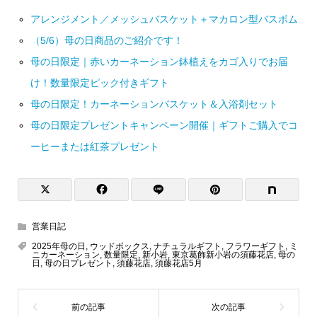
アレンジメント／メッシュバスケット＋マカロン型バスボム
（5/6）母の日商品のご紹介です！
母の日限定｜赤いカーネーション鉢植えをカゴ入りでお届
け！数量限定ピック付きギフト
母の日限定！カーネーションバスケット＆入浴剤セット
母の日限定プレゼントキャンペーン開催｜ギフトご購入でコ
ーヒーまたは紅茶プレゼント
営業日記
2025年母の日
,
ウッドボックス
,
ナチュラルギフト
,
フラワーギフト
,
ミ
ニカーネーション
,
数量限定
,
新小岩
,
東京葛飾新小岩の須藤花店
,
母の
日
,
母の日プレゼント
,
須藤花店
,
須藤花店5月