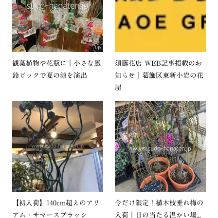
観葉植物や花瓶に｜小さな風
須藤花店 WEB記事掲載のお
鈴ピックで夏の涼を演出
知らせ｜葛飾区東新小岩の花
屋
【初入荷】140cm超えのアリ
今だけ限定！植木枝垂れ梅の
アム・サマースプラッシ
入荷｜日の当たる温かい場...