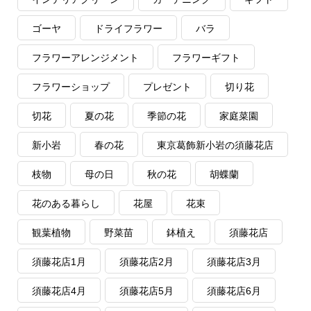
ゴーヤ
ドライフラワー
バラ
フラワーアレンジメント
フラワーギフト
フラワーショップ
プレゼント
切り花
切花
夏の花
季節の花
家庭菜園
新小岩
春の花
東京葛飾新小岩の須藤花店
枝物
母の日
秋の花
胡蝶蘭
花のある暮らし
花屋
花束
観葉植物
野菜苗
鉢植え
須藤花店
須藤花店1月
須藤花店2月
須藤花店3月
須藤花店4月
須藤花店5月
須藤花店6月