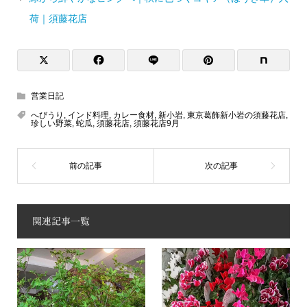
荷｜須藤花店
営業日記
へびうり
,
インド料理
,
カレー食材
,
新小岩
,
東京葛飾新小岩の須藤花店
,
珍しい野菜
,
蛇瓜
,
須藤花店
,
須藤花店9月
関連記事一覧