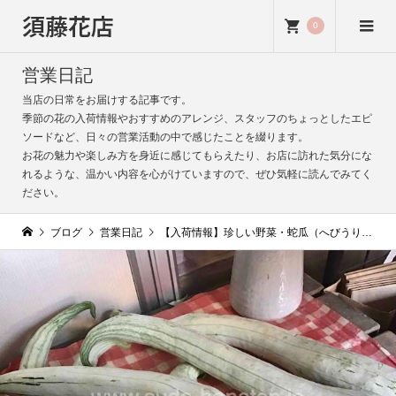
須藤花店
0
営業日記
当店の日常をお届けする記事です。
季節の花の入荷情報やおすすめのアレンジ、スタッフのちょっとしたエピ
ソードなど、日々の営業活動の中で感じたことを綴ります。
お花の魅力や楽しみ方を身近に感じてもらえたり、お店に訪れた気分にな
れるような、温かい内容を心がけていますので、ぜひ気軽に読んでみてく
ださい。
ブログ
営業日記
【入荷情報】珍しい野菜・蛇瓜（へびうり）が入荷しました！｜独特な形に反して食べやすい野菜