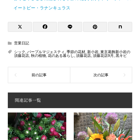
イートピー・ラナンキュラス
営業日記
シック
,
パープルマジェスティ
,
季節の花材
,
新小岩
,
東京葛飾新小岩の
須藤花店
,
秋の植物
,
花のある暮らし
,
須藤花店
,
須藤花店9月
,
黒キビ
関連記事一覧