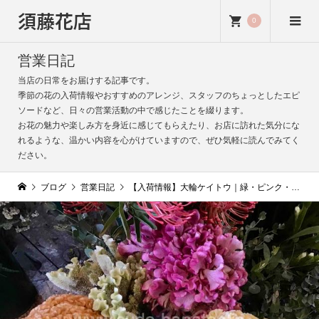
須藤花店
0
営業日記
当店の日常をお届けする記事です。
季節の花の入荷情報やおすすめのアレンジ、スタッフのちょっとしたエピ
ソードなど、日々の営業活動の中で感じたことを綴ります。
お花の魅力や楽しみ方を身近に感じてもらえたり、お店に訪れた気分にな
れるような、温かい内容を心がけていますので、ぜひ気軽に読んでみてく
ださい。
ブログ
営業日記
【入荷情報】大輪ケイトウ｜緑・ピンク・オレンジの華やかな秋の花材｜大きな花姿で存在感あり