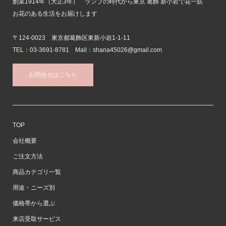
創業1914年（大正3年） ランプの時代から東京 葛飾 新小岩で花一筋
お花のある生活をお届けします
〒124-0023 東京都葛飾区東新小岩1-1-11
TEL：03-3691-8781 Mail：shana45026@gmail.com
お問合せはこちら
TOP
会社概要
ご注文方法
商品カテゴリ一覧
用途・ニーズ別
価格帯から選ぶ
来店受取サービス