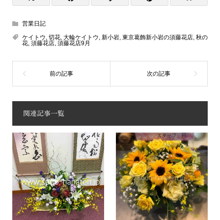
営業日記
ケイトウ
,
切花
,
大輪ケイトウ
,
新小岩
,
東京葛飾新小岩の須藤花店
,
秋の
花
,
須藤花店
,
須藤花店9月
関連記事一覧