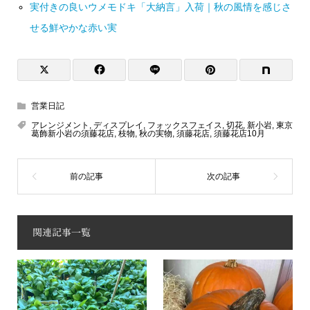
実付きの良いウメモドキ「大納言」入荷｜秋の風情を感じさ
せる鮮やかな赤い実
営業日記
アレンジメント
,
ディスプレイ
,
フォックスフェイス
,
切花
,
新小岩
,
東京
葛飾新小岩の須藤花店
,
枝物
,
秋の実物
,
須藤花店
,
須藤花店10月
関連記事一覧