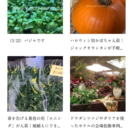
（3/22）バジルです
ハロウィン用かぼちゃ入荷！
ジャックオランタンが手軽...
春を告げる黄色の花「エニシ
ドウダンツツジやダリアを使
ダ」が入荷｜地植えにでき...
ったホテルの会場装飾事例...