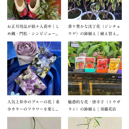
お正月用品が続々入荷中｜し
香り豊かな沈丁花（ジンチョ
め縄・門松・シンビジュー...
ウゲ）の鉢植え｜植え替え...
人気上昇中のブルーの花｜希
魅惑的な花・唐辛子（トウガ
少カラーのフラワーを楽し...
ラシ）の鉢植え | 須藤花店