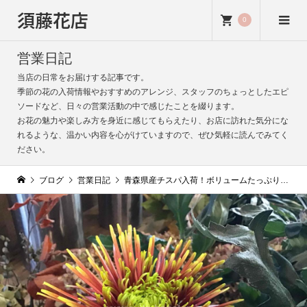
須藤花店
0
営業日記
当店の日常をお届けする記事です。
季節の花の入荷情報やおすすめのアレンジ、スタッフのちょっとしたエピ
ソードなど、日々の営業活動の中で感じたことを綴ります。
お花の魅力や楽しみ方を身近に感じてもらえたり、お店に訪れた気分にな
れるような、温かい内容を心がけていますので、ぜひ気軽に読んでみてく
ださい。
ブログ
営業日記
青森県産チスパ入荷！ボリュームたっぷりの華やか花材｜一本でもアレンジでも