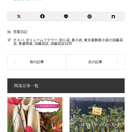
営業日記
チスパ
,
ボリュームフラワー
,
切り花
,
新小岩
,
東京葛飾新小岩の須藤花
店
,
青森県産
,
須藤花店
,
須藤花店10月
関連記事一覧