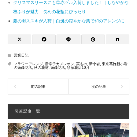
クリスマスリースにも◎赤ヅル入荷しました！｜しなやかな
枝ぶりが魅力｜長めの花瓶にぴったり
鷹の羽ススキが入荷｜白斑の涼やかな葉で和のアレンジに
営業日記
フラワーアレンジ
,
唐辛子カメレオン
,
実もの
,
新小岩
,
東京葛飾新小岩
の須藤花店
,
秋の花材
,
須藤花店
,
須藤花店10月
関連記事一覧