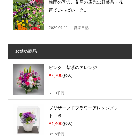
梅雨の季節、花屋の店先は野菜苗・花
苗でいっぱい！き...
2026.06.11
営業日記
お勧め商品
ピンク、紫系のアレンジ
¥7,700
(税込)
5〜8千円
プリザーブドフラワーアレンジメン
ト ６
¥4,400
(税込)
3〜5千円