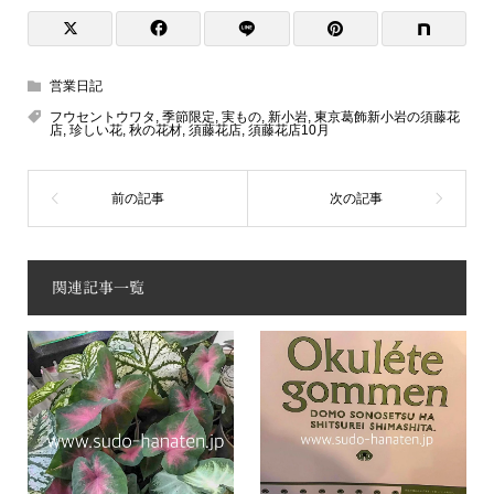
営業日記
フウセントウワタ
,
季節限定
,
実もの
,
新小岩
,
東京葛飾新小岩の須藤花
店
,
珍しい花
,
秋の花材
,
須藤花店
,
須藤花店10月
関連記事一覧