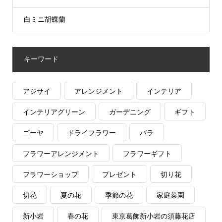
白ミニ胡蝶蘭
キーワード
アジサイ
アレンジメント
インテリア
インテリアグリーン
ガーデニング
ギフト
ゴーヤ
ドライフラワー
バラ
フラワーアレンジメント
フラワーギフト
フラワーショップ
プレゼント
切り花
切花
夏の花
季節の花
家庭菜園
新小岩
春の花
東京葛飾新小岩の須藤花店