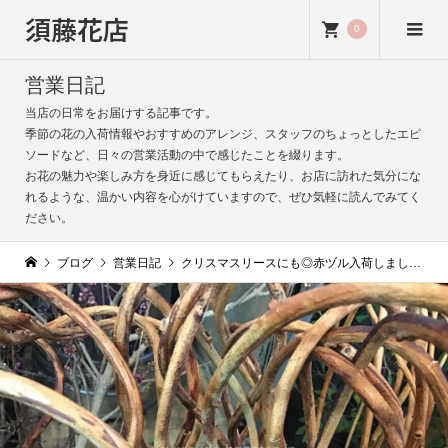
須藤花店
0
営業日記
当店の日常をお届けする記事です。
季節の花の入荷情報やおすすめのアレンジ、スタッフのちょっとしたエピ
ソードなど、日々の営業活動の中で感じたことを綴ります。
お花の魅力や楽しみ方を身近に感じてもらえたり、お店に訪れた気分にな
れるような、温かい内容を心がけていますので、ぜひ気軽に読んでみてく
ださい。
ブログ
営業日記
クリスマスリースにも◎赤ヅル入荷しました！｜しなやかな枝ぶりが魅力｜長めの花瓶にぴったり