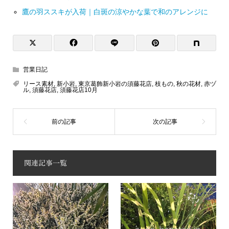
鷹の羽ススキが入荷｜白斑の涼やかな葉で和のアレンジに
営業日記
リース素材
,
新小岩
,
東京葛飾新小岩の須藤花店
,
枝もの
,
秋の花材
,
赤ヅ
ル
,
須藤花店
,
須藤花店10月
関連記事一覧