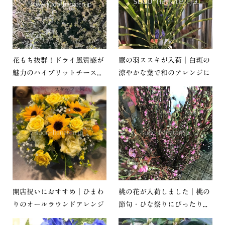
花もち抜群！ドライ風質感が
鷹の羽ススキが入荷｜白斑の
魅力のハイブリットチース...
涼やかな葉で和のアレンジに
開店祝いにおすすめ｜ひまわ
桃の花が入荷しました｜桃の
りのオールラウンドアレンジ
節句・ひな祭りにぴったり...