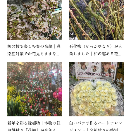
桜の枝で楽しむ春の余韻｜感
石化柳（せっかやなぎ）が入
染症対策でお花見もままな...
荷しました｜和の趣ある花...
新年を彩る縁起物｜本物の紅
白いバラで作るハートアレン
白餅付き「花餅」が今年も...
ジメント｜名札付きの特別...