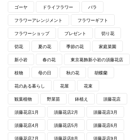
ゴーヤ
ドライフラワー
バラ
フラワーアレンジメント
フラワーギフト
フラワーショップ
プレゼント
切り花
切花
夏の花
季節の花
家庭菜園
新小岩
春の花
東京葛飾新小岩の須藤花店
枝物
母の日
秋の花
胡蝶蘭
花のある暮らし
花屋
花束
観葉植物
野菜苗
鉢植え
須藤花店
須藤花店1月
須藤花店2月
須藤花店3月
須藤花店4月
須藤花店5月
須藤花店6月
須藤花店7月
須藤花店8月
須藤花店9月