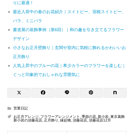
りに最適！
最近入荷中の春のお花紹介｜スイトピー、宿根スイトピー、
バラ、ミニバラ
書道展の装飾事例（第6回）｜和の趣を引き立てるフラワー
デザイン
小さなお正月壁飾り｜玄関や室内に気軽に飾れるかわいいお
正月飾り
人気上昇中のブルーの花｜希少カラーのフラワーを楽しむ｜
ぐっと印象的でおしゃれな雰囲気に
営業日記
お正月アレンジ
,
フラワーアレンジメント
,
季節の花
,
新小岩
,
東京葛飾
新小岩の須藤花店
,
正月飾り
,
縁起物
,
須藤花店
,
須藤花店12月