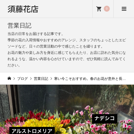
須藤花店
0
営業日記
当店の日常をお届けする記事です。
季節の花の入荷情報やおすすめのアレンジ、スタッフのちょっとしたエピ
ソードなど、日々の営業活動の中で感じたことを綴ります。
お花の魅力や楽しみ方を身近に感じてもらえたり、お店に訪れた気分にな
れるような、温かい内容を心がけていますので、ぜひ気軽に読んでみてく
ださい。
ブログ
営業日記
寒い今こそおすすめ。春のお花が意外と長持ちする季節です｜寒さでお花の傷みがゆっくり