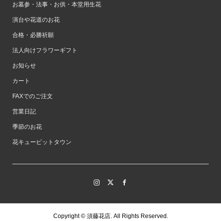
お墓参・法事・お供・本堂用生花
演台や花道のお花
合格・必勝祈願
法人向けフラワーギフト
お知らせ
カート
FAXでのご注文
営業日記
季節のお花
花キューピットタウン
Copyright ©
須藤花店. All Rights Reserved.