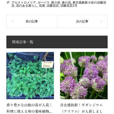
アルストロメリア
,
ガーベラ
,
新小岩
,
春の花
,
東京葛飾新小岩の須藤花
店
,
花のある暮らし
,
花屋
,
須藤花店
,
須藤花店2月
関連記事一覧
香り豊かな山椒の苗が入荷｜
存在感抜群！ギガンジウム
料理に使える和の薬味植物...
（アリアム）が入荷しまし