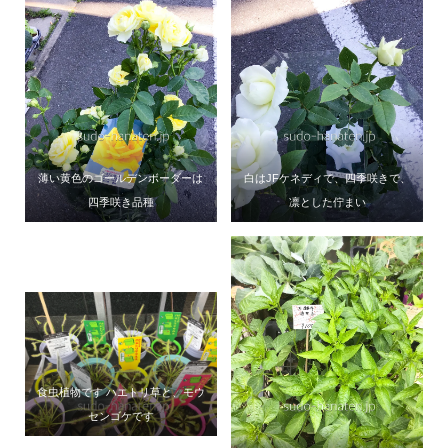
薄い黄色のゴールデンボーダーは
白はJFケネディで、四季咲きで、
四季咲き品種
凛とした佇まい
食虫植物です ハエトリ草と、モウ
センゴケです