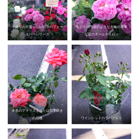
小振りの可愛らしいバラのフォー
ピンクの芍薬のような大輪の見事
エバーシリーズ
な花のポールネイロン
朱色のアイリスミストは四季咲き
の品種
ワインレッドのラバグルト