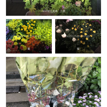
ゴーヤ三兄弟 三男
菊
菊