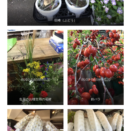
巨峰（ぶどう）
生花のお稽古用の花材
鈴バラ