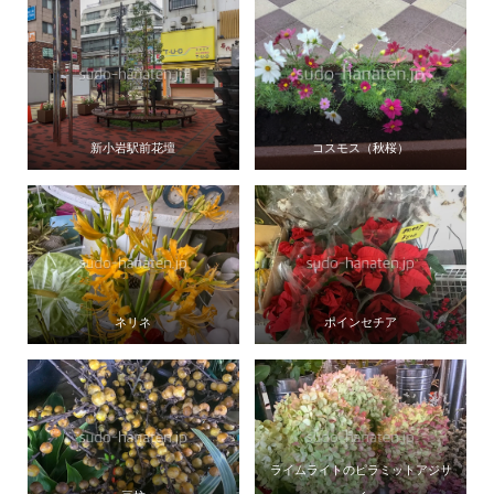
新小岩駅前花壇
コスモス（秋桜）
ネリネ
ポインセチア
ライムライトのピラミットアジサ