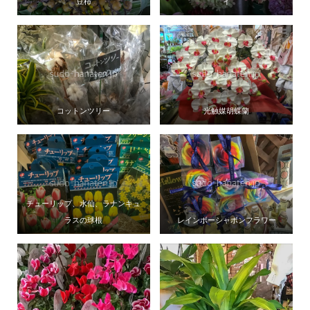
豆柿
イ
コットンツリー
光触媒胡蝶蘭
チューリップ、水仙、ラナンキュ
ラスの球根
レインボーシャボンフラワー