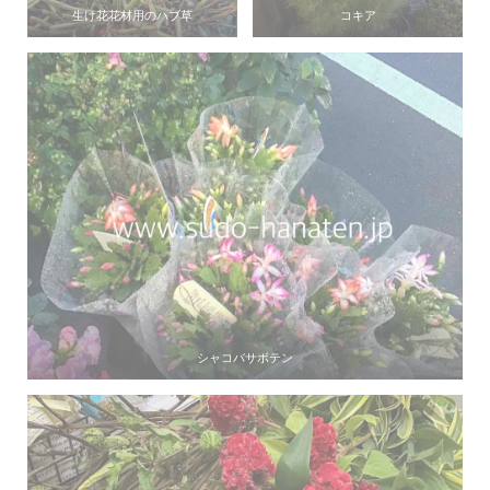
生け花花材用のハブ草
コキア
シャコバサボテン