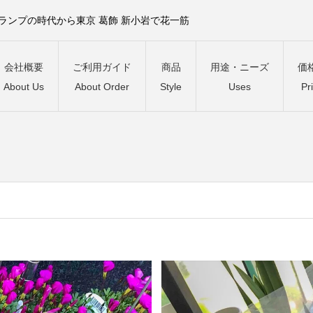
）ランプの時代から東京 葛飾 新小岩で花一筋
会社概要
ご利用ガイド
商品
用途・ニーズ
価
About Us
About Order
Style
Uses
Pr
）