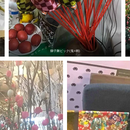
獅子舞ピック(鬼○柄)