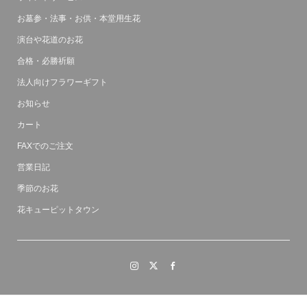
お墓参・法事・お供・本堂用生花
演台や花道のお花
合格・必勝祈願
法人向けフラワーギフト
お知らせ
カート
FAXでのご注文
営業日記
季節のお花
花キューピットタウン