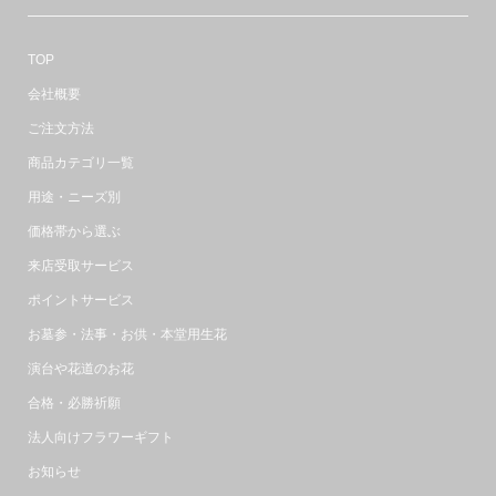
TOP
会社概要
ご注文方法
商品カテゴリ一覧
用途・ニーズ別
価格帯から選ぶ
来店受取サービス
ポイントサービス
お墓参・法事・お供・本堂用生花
演台や花道のお花
合格・必勝祈願
法人向けフラワーギフト
お知らせ